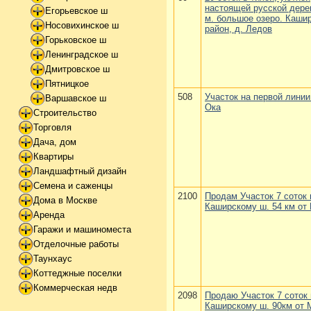
настоящей русской дере
Егорьевское ш
м. большое озеро. Каши
Носовихинское ш
район, д. Ледов
Горьковское ш
Ленинградское ш
Дмитровское ш
Пятницкое
508
Участок на первой линии
Варшавское ш
Ока
Строительство
Торговля
Дача, дом
Квартиры
Ландшафтный дизайн
Семена и саженцы
2100
Продам Участок 7 соток 
Дома в Москве
Каширскому ш. 54 км о
Аренда
Гаражи и машиноместа
Отделочные работы
Таунхаус
Коттеджные поселки
Коммерческая недв
2098
Продаю Участок 7 соток 
Каширскому ш. 90км от