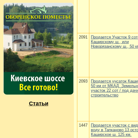
2091
Продается Участок 9 сот
Каширскому ш., или
Новорязанскому ш., 50 
2093
Продается учсаток Каши
50 км от МКАД. Земель
участок 22 сот / под дач
строительство
Статьи
1447
Продается участок с ви
воду в Тапканово 13 осто
Каширское ш. 125 км.