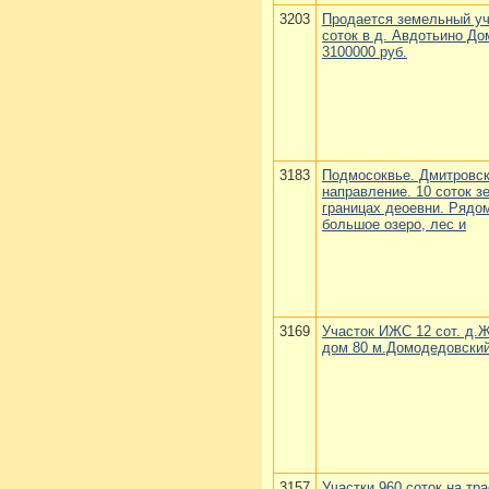
3203
Продается земельный уч
соток в д. Авдотьино Д
3100000 руб.
3183
Подмосоквье. Дмитровс
направление. 10 соток з
границах деоевни. Рядо
большое озеро, лес и
3169
Участок ИЖС 12 сот. д.
дом 80 м.Домодедовский
3157
Участки 960 соток на тра