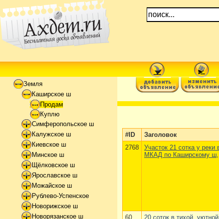
Земля
Каширское ш
Продам
Куплю
Симферопольское ш
Калужское ш
#ID
Заголовок
Киевское ш
2768
Участок 21 сотка у реки 
МКАД по Каширскому ш,
Минское ш
Щёлковское ш
Ярославское ш
Можайское ш
Рублево-Успенское
Новорижское ш
Новорязанское ш
60
20 соток в тихой, уютной