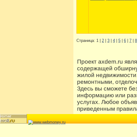
Страница: 1 |
2
|
3
|
4
|
5
|
6
|
7
|
8
Проект axdem.ru явл
содержащей обширную
жилой недвижимости
ремонтными, отдело
Здесь вы сможете бе
информацию или разм
услугах. Любое объя
приведенным правила