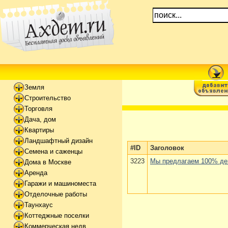
Земля
Строительство
Торговля
Дача, дом
Квартиры
Ландшафтный дизайн
#ID
Заголовок
Семена и саженцы
3223
Мы предлагаем 100% ден
Дома в Москве
Аренда
Гаражи и машиноместа
Отделочные работы
Таунхаус
Коттеджные поселки
Коммерческая недв