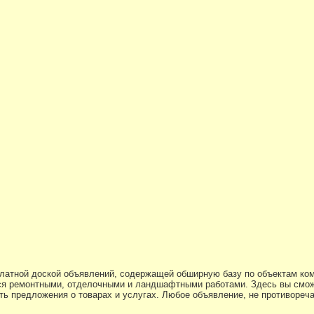
платной доской объявлений, содержащей обширную базу по объектам ко
я ремонтными, отделочными и ландшафтными работами. Здесь вы смож
ь предложения о товарах и услугах. Любое объявление, не противоре