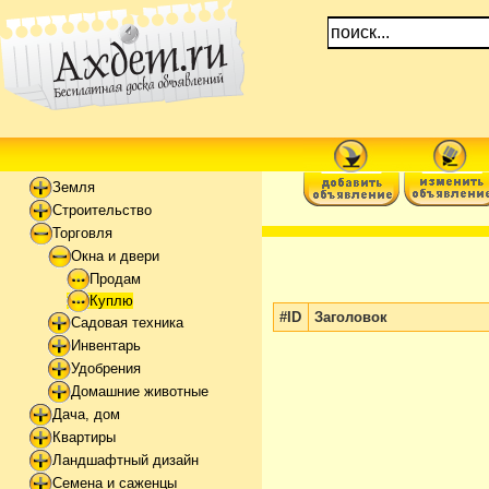
Земля
Строительство
Торговля
Окна и двери
Продам
Куплю
#ID
Заголовок
Садовая техника
Инвентарь
Удобрения
Домашние животные
Дача, дом
Квартиры
Ландшафтный дизайн
Семена и саженцы