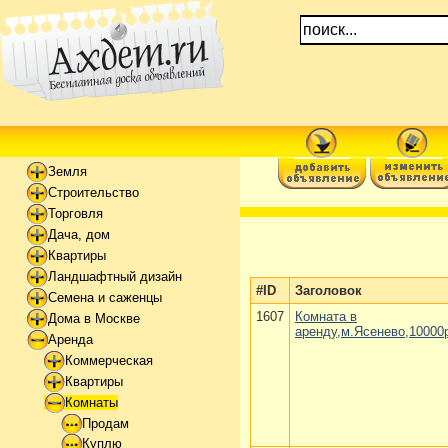
Земля
Строительство
Торговля
Дача, дом
Квартиры
Ландшафтный дизайн
#ID
Заголовок
Семена и саженцы
1607
Комната в
Дома в Москве
аренду,м.Ясенево,10000
Аренда
Коммерческая
Квартиры
Комнаты
Продам
Куплю