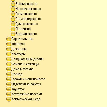
Егорьевское ш
Носовихинское ш
Горьковское ш
Ленинградское ш
Дмитровское ш
Пятницкое
Варшавское ш
Строительство
Торговля
Дача, дом
Квартиры
Ландшафтный дизайн
Семена и саженцы
Дома в Москве
Аренда
Гаражи и машиноместа
Отделочные работы
Таунхаус
Коттеджные поселки
Коммерческая недв