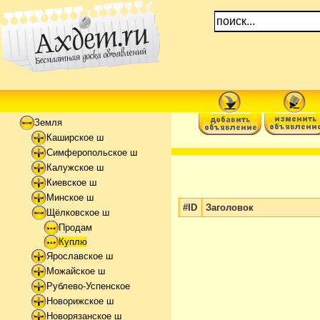
Земля
Каширское ш
Симферопольское ш
Калужское ш
Киевское ш
Минское ш
#ID
Заголовок
Щёлковское ш
Продам
Куплю
Ярославское ш
Можайское ш
Рублево-Успенское
Новорижское ш
Новорязанское ш