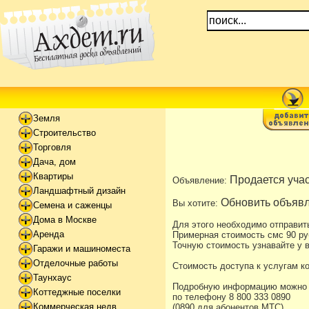
Земля
Строительство
Торговля
Дача, дом
Квартиры
Продается учас
Объявление:
Ландшафтный дизайн
Обновить объявл
Вы хотите:
Семена и саженцы
Дома в Москве
Для этого необходимо отправит
Аренда
Примерная стоимость смс 90 ру
Точную стоимость узнавайте у в
Гаражи и машиноместа
Отделочные работы
Стоимость доступа к услугам к
Таунхаус
Подробную информацию можно уз
Коттеджные поселки
по телефону 8 800 333 0890
Коммерческая недв
(0890 для абонентов МТС)