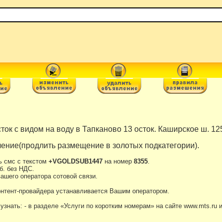
ток с видом на воду в Тапканово 13 осток. Каширское ш. 125
ение(продлить размещение в золотых подкатегории).
ь смс с текстом
+VGOLDSUB1447
на номер
8355
.
б. без НДС.
ашего оператора сотовой связи.
онтент-провайдера устанавливается Вашим оператором.
нать: - в разделе «Услуги по коротким номерам» на сайте www.mts.ru 