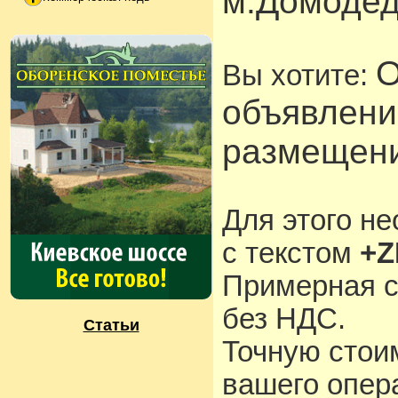
м.Домодед
О
Вы хотите:
объявлени
размещени
Для этого н
с текстом
+Z
Примерная с
без НДС.
Статьи
Точную стои
вашего опера