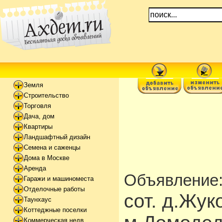
Земля
Строительство
Торговля
Дача, дом
Квартиры
Ландшафтный дизайн
Семена и саженцы
Дома в Москве
Аренда
Объявление
Гаражи и машиноместа
Отделочные работы
сот. д.Жук
Таунхаус
Коттеджные поселки
Коммерческая недв