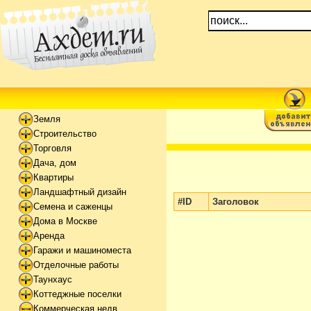
Земля
Строительство
Торговля
Дача, дом
Квартиры
Ландшафтный дизайн
#ID
Заголовок
Семена и саженцы
Дома в Москве
Аренда
Гаражи и машиноместа
Отделочные работы
Таунхаус
Коттеджные поселки
Коммерческая недв