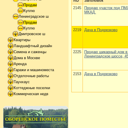
#ID
Заголовок
Продам
2145
Продаю участок под ПМЖ
Куплю
МКАД.
Ленинградское ш
Продам
Куплю
2219
Дача в Подрезково
Дмитровское ш
Квартиры
Ландшафтный дизайн
2225
Продаю шикарный дом в С
Семена и саженцы
Ленинградское шоссе, 4
Дома в Москве
Аренда
Гаражи и машиноместа
2153
Дача в Подрезково
Отделочные работы
Таунхаус
Коттеджные поселки
Коммерческая недв