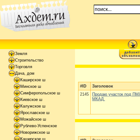
Земля
Строительство
Торговля
Дача, дом
Каширское ш
#ID
Заголовок
Минское ш
Симферопольское ш
2145
Продаю участок под ПМЖ
МКАД.
Киевское ш
Калужское ш
Ярославское ш
Можайское ш
Рублево-Успенское
Новорижское ш
Каширское ш