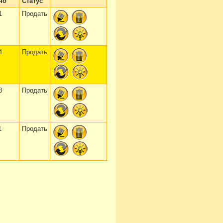
но
Статус
1
Продать
4
Продать
8
Продать
1
Продать