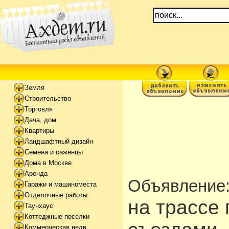
Земля
Строительство
Торговля
Дача, дом
Квартиры
Ландшафтный дизайн
Семена и саженцы
Дома в Москве
Аренда
Объявление
Гаражи и машиноместа
Отделочные работы
на трассе 
Таунхаус
Коттеджные поселки
Коммерческая недв