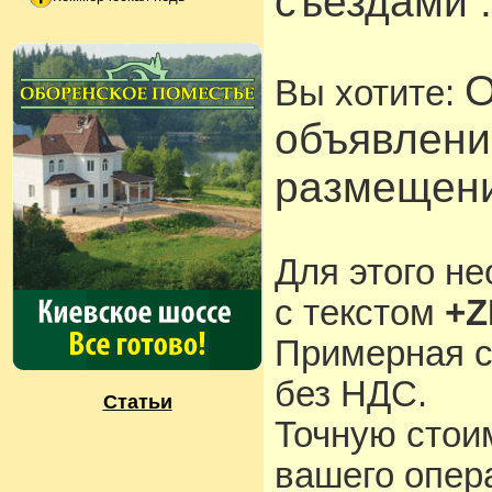
съездами .
О
Вы хотите:
объявлени
размещени
Для этого н
с текстом
+Z
Примерная с
без НДС.
Статьи
Точную стои
вашего опера