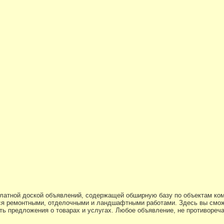
платной доской объявлений, содержащей обширную базу по объектам ко
я ремонтными, отделочными и ландшафтными работами. Здесь вы смож
ь предложения о товарах и услугах. Любое объявление, не противоре