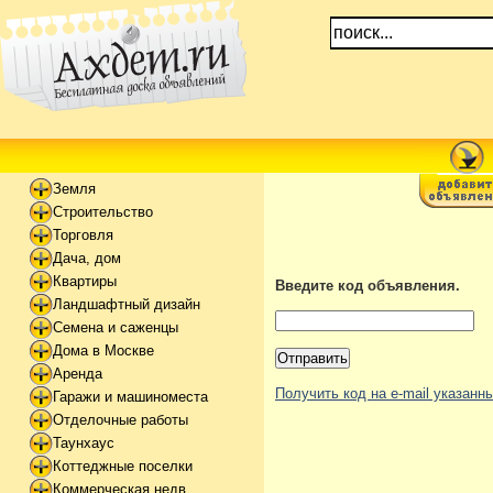
Земля
Строительство
Торговля
Дача, дом
Квартиры
Введите код объявления.
Ландшафтный дизайн
Семена и саженцы
Дома в Москве
Аренда
Получить код на e-mail указан
Гаражи и машиноместа
Отделочные работы
Таунхаус
Коттеджные поселки
Коммерческая недв