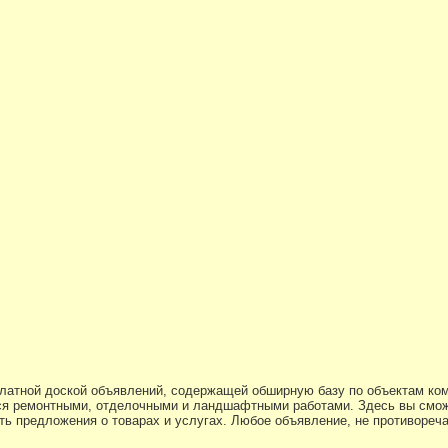
платной доской объявлений, содержащей обширную базу по объектам ко
я ремонтными, отделочными и ландшафтными работами. Здесь вы смож
ь предложения о товарах и услугах. Любое объявление, не противоре