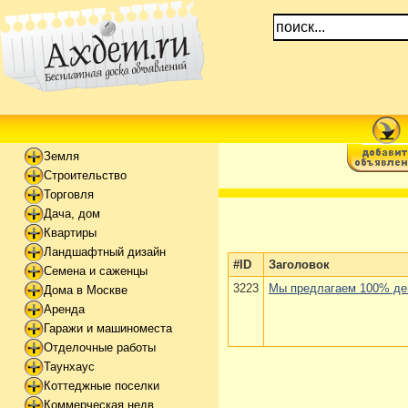
Земля
Строительство
Торговля
Дача, дом
Квартиры
Ландшафтный дизайн
#ID
Заголовок
Семена и саженцы
3223
Мы предлагаем 100% ден
Дома в Москве
Аренда
Гаражи и машиноместа
Отделочные работы
Таунхаус
Коттеджные поселки
Коммерческая недв