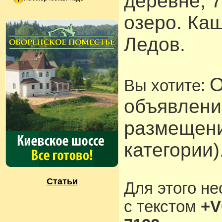
деревне, 
озеро. Каш
Ледов.
О
Вы хотите:
объявлени
размещени
категории)
Статьи
Для этого н
с текстом
+