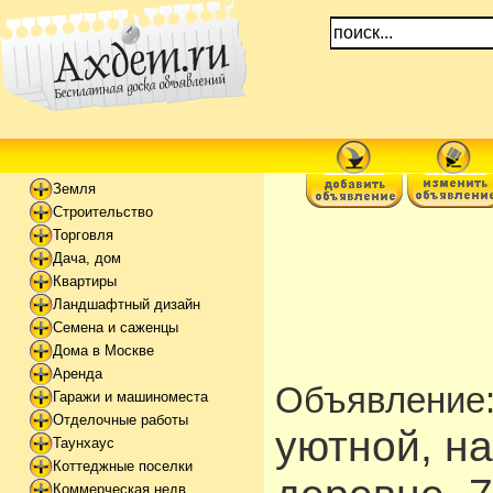
Земля
Строительство
Торговля
Дача, дом
Квартиры
Ландшафтный дизайн
Семена и саженцы
Дома в Москве
Аренда
Объявление
Гаражи и машиноместа
Отделочные работы
уютной, н
Таунхаус
Коттеджные поселки
Коммерческая недв