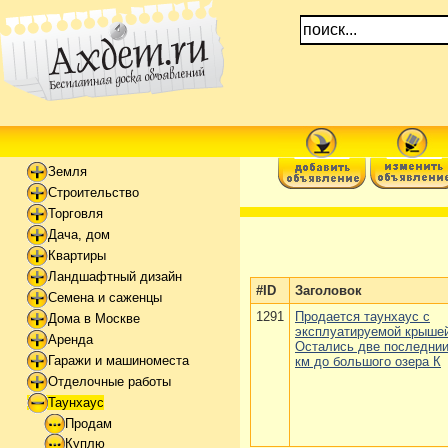
Земля
Строительство
Торговля
Дача, дом
Квартиры
Ландшафтный дизайн
#ID
Заголовок
Семена и саженцы
1291
Продается таунхаус с
Дома в Москве
эксплуатируемой крыше
Аренда
Остались две последнии
Гаражи и машиноместа
км до большого озера К
Отделочные работы
Таунхаус
Продам
Куплю