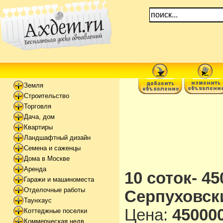
Земля
Строительство
Торговля
Дача, дом
Квартиры
Ландшафтный дизайн
Семена и саженцы
Дома в Москве
Аренда
10 соток- 45
Гаражи и машиноместа
Отделочные работы
Серпуховск
Таунхаус
Цена:
450000
Коттеджные поселки
Коммерческая недв