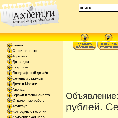
Земля
Строительство
Торговля
Дача, дом
Квартиры
Ландшафтный дизайн
Семена и саженцы
Дома в Москве
Аренда
Объявление
Гаражи и машиноместа
Отделочные работы
рублей. Се
Таунхаус
Коттеджные поселки
Коммерческая недв