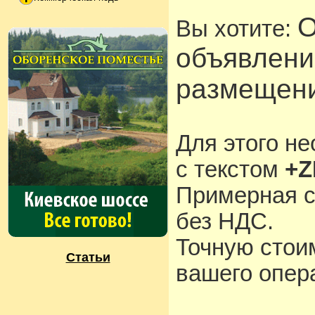
О
Вы хотите:
объявлени
размещени
Для этого н
с текстом
+Z
Примерная с
без НДС.
Точную стои
Статьи
вашего опера