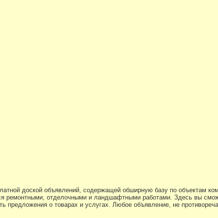
платной доской объявлений, содержащей обширную базу по объектам ко
я ремонтными, отделочными и ландшафтными работами. Здесь вы смож
ь предложения о товарах и услугах. Любое объявление, не противоре