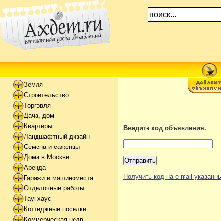
Земля
Строительство
Торговля
Дача, дом
Квартиры
Введите код объявления.
Ландшафтный дизайн
Семена и саженцы
Дома в Москве
Аренда
Получить код на e-mail указан
Гаражи и машиноместа
Отделочные работы
Таунхаус
Коттеджные поселки
Коммерческая недв