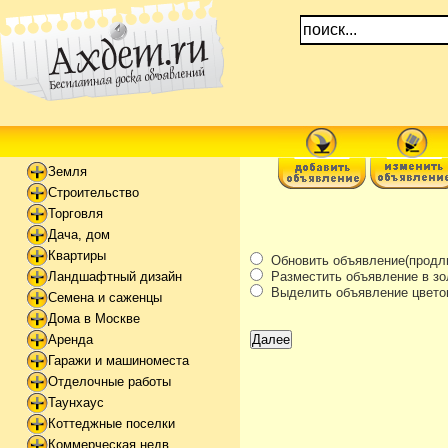
Земля
Строительство
Торговля
Дача, дом
Квартиры
Обновить объявление(продли
Разместить объявление в зол
Ландшафтный дизайн
Выделить объявление цвето
Семена и саженцы
Дома в Москве
Аренда
Гаражи и машиноместа
Отделочные работы
Таунхаус
Коттеджные поселки
Коммерческая недв