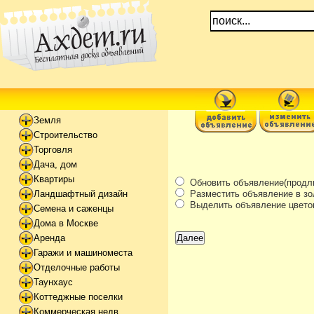
Земля
Строительство
Торговля
Дача, дом
Квартиры
Обновить объявление(продли
Разместить объявление в зо
Ландшафтный дизайн
Выделить объявление цвето
Семена и саженцы
Дома в Москве
Аренда
Гаражи и машиноместа
Отделочные работы
Таунхаус
Коттеджные поселки
Коммерческая недв