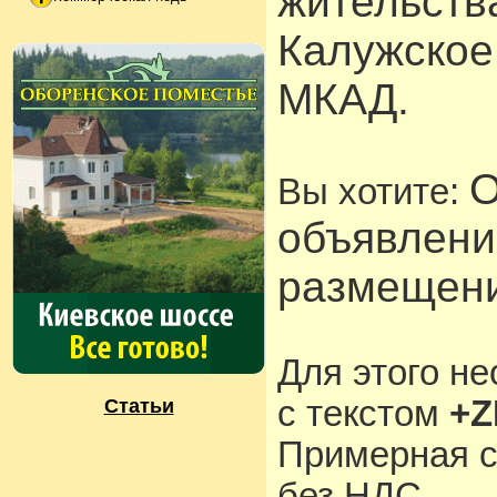
жительств
Калужское
МКАД.
О
Вы хотите:
объявлени
размещени
Для этого н
с текстом
+Z
Статьи
Примерная с
без НДС.