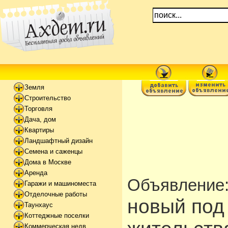
Земля
Строительство
Торговля
Дача, дом
Квартиры
Ландшафтный дизайн
Семена и саженцы
Дома в Москве
Аренда
Объявление
Гаражи и машиноместа
Отделочные работы
новый под
Таунхаус
Коттеджные поселки
Коммерческая недв