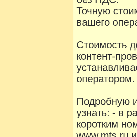
Точную стои
вашего опера
Стоимость д
контент-про
устанавлива
оператором.
Подробную 
узнать: - в 
коротким но
www.mts.ru 