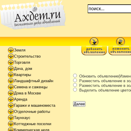
Земля
Строительство
Торговля
Дача, дом
Квартиры
Обновить объявление(Измени
Разместить объявление в зо
Ландшафтный дизайн
Разместить объявление в зол
Семена и саженцы
Выделить объявление цвето
Дома в Москве
Аренда
Гаражи и машиноместа
Отделочные работы
Таунхаус
Коттеджные поселки
Коммерческая недв