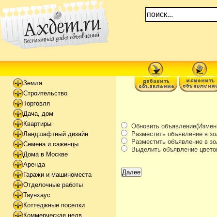
Земля
Строительство
Торговля
Дача, дом
Квартиры
Обновить объявление(Измени
Разместить объявление в зо
Ландшафтный дизайн
Разместить объявление в зол
Семена и саженцы
Выделить объявление цвето
Дома в Москве
Аренда
Гаражи и машиноместа
Отделочные работы
Таунхаус
Коттеджные поселки
Коммерческая недв