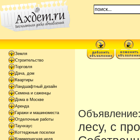
Земля
Строительство
Торговля
Дача, дом
Квартиры
Ландшафтный дизайн
Семена и саженцы
Дома в Москве
Аренда
Объявление
Гаражи и машиноместа
Отделочные работы
лесу, с пр
Таунхаус
Коттеджные поселки
Коммерческая недв