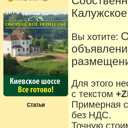
Собственни
Калужское
О
Вы хотите:
объявлени
размещени
Для этого н
с текстом
+Z
Примерная с
Статьи
без НДС.
Точную стои