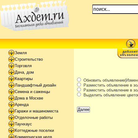
Земля
Строительство
Торговля
Дача, дом
Квартиры
Обновить объявление(Измени
Разместить объявление в зо
Ландшафтный дизайн
Разместить объявление в зол
Семена и саженцы
Выделить объявление цвето
Дома в Москве
Аренда
Гаражи и машиноместа
Отделочные работы
Таунхаус
Коттеджные поселки
Коммерческая недв