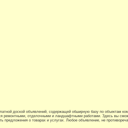
платной доской объявлений, содержащей обширную базу по объектам ко
я ремонтными, отделочными и ландшафтными работами. Здесь вы смож
ь предложения о товарах и услугах. Любое объявление, не противоре