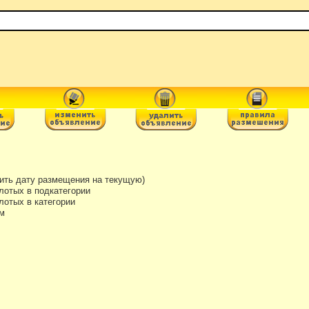
ть дату размещения на текущую)
лотых в подкатегории
отых в категории
м