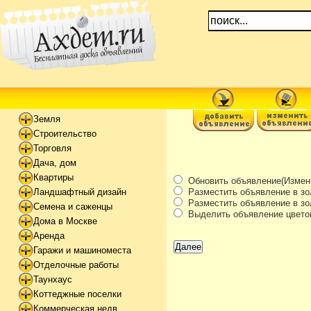
Земля
Строительство
Торговля
Дача, дом
Квартиры
Обновить объявление(Измени
Разместить объявление в зо
Ландшафтный дизайн
Разместить объявление в зол
Семена и саженцы
Выделить объявление цвето
Дома в Москве
Аренда
Гаражи и машиноместа
Отделочные работы
Таунхаус
Коттеджные поселки
Коммерческая недв