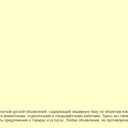
платной доской объявлений, содержащей обширную базу по объектам ко
я ремонтными, отделочными и ландшафтными работами. Здесь вы смож
ь предложения о товарах и услугах. Любое объявление, не противоре