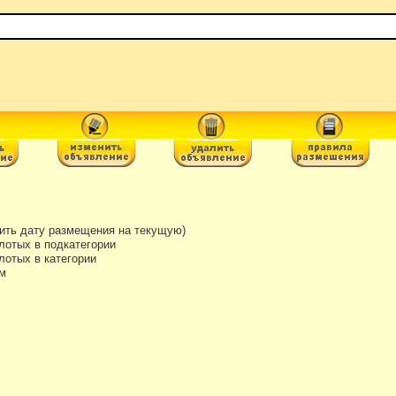
ть дату размещения на текущую)
лотых в подкатегории
отых в категории
м