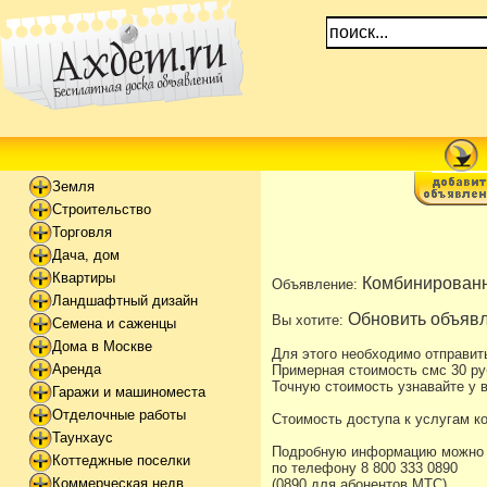
Земля
Строительство
Торговля
Дача, дом
Квартиры
Комбинированн
Объявление:
Ландшафтный дизайн
Обновить объявл
Вы хотите:
Семена и саженцы
Дома в Москве
Для этого необходимо отправит
Аренда
Примерная стоимость смс 30 ру
Точную стоимость узнавайте у в
Гаражи и машиноместа
Отделочные работы
Стоимость доступа к услугам к
Таунхаус
Подробную информацию можно уз
Коттеджные поселки
по телефону 8 800 333 0890
Коммерческая недв
(0890 для абонентов МТС)