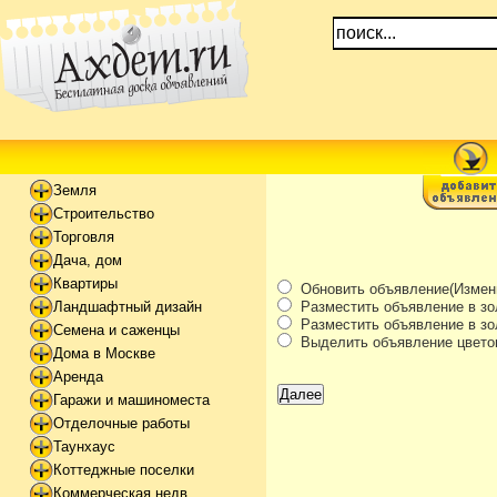
Земля
Строительство
Торговля
Дача, дом
Квартиры
Обновить объявление(Измени
Разместить объявление в зо
Ландшафтный дизайн
Разместить объявление в зол
Семена и саженцы
Выделить объявление цвето
Дома в Москве
Аренда
Гаражи и машиноместа
Отделочные работы
Таунхаус
Коттеджные поселки
Коммерческая недв