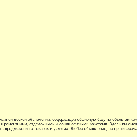
платной доской объявлений, содержащей обширную базу по объектам ко
я ремонтными, отделочными и ландшафтными работами. Здесь вы смож
ь предложения о товарах и услугах. Любое объявление, не противоре