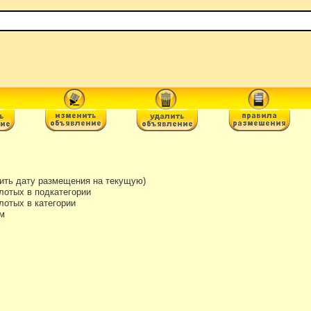
ть дату размещения на текущую)
лотых в подкатегории
отых в категории
м