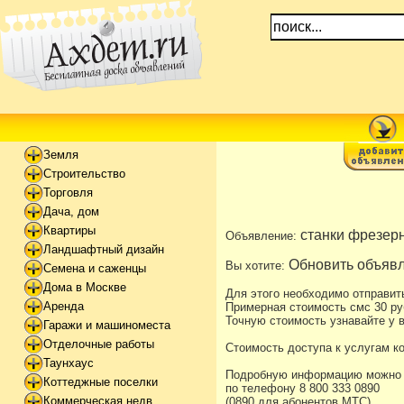
Земля
Строительство
Торговля
Дача, дом
Квартиры
станки фрезерн
Объявление:
Ландшафтный дизайн
Обновить объявл
Вы хотите:
Семена и саженцы
Дома в Москве
Для этого необходимо отправит
Аренда
Примерная стоимость смс 30 ру
Точную стоимость узнавайте у в
Гаражи и машиноместа
Отделочные работы
Стоимость доступа к услугам к
Таунхаус
Подробную информацию можно уз
Коттеджные поселки
по телефону 8 800 333 0890
Коммерческая недв
(0890 для абонентов МТС)