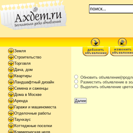
Земля
Строительство
Торговля
Дача, дом
Квартиры
Обновить объявление(продли
Разместить объявление в зо
Ландшафтный дизайн
Выделить объявление цвето
Семена и саженцы
Дома в Москве
Аренда
Гаражи и машиноместа
Отделочные работы
Таунхаус
Коттеджные поселки
Коммерческая недв