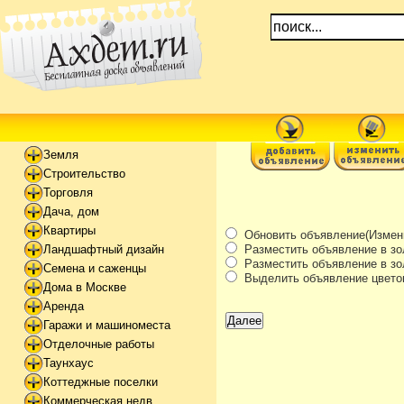
Земля
Строительство
Торговля
Дача, дом
Квартиры
Обновить объявление(Измени
Разместить объявление в зо
Ландшафтный дизайн
Разместить объявление в зол
Семена и саженцы
Выделить объявление цвето
Дома в Москве
Аренда
Гаражи и машиноместа
Отделочные работы
Таунхаус
Коттеджные поселки
Коммерческая недв