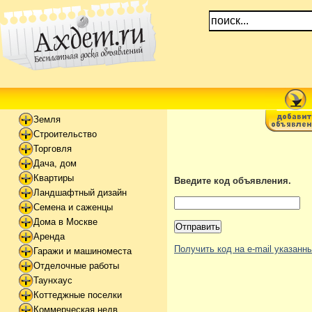
Земля
Строительство
Торговля
Дача, дом
Квартиры
Введите код объявления.
Ландшафтный дизайн
Семена и саженцы
Дома в Москве
Аренда
Получить код на e-mail указан
Гаражи и машиноместа
Отделочные работы
Таунхаус
Коттеджные поселки
Коммерческая недв