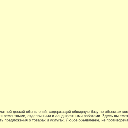
платной доской объявлений, содержащей обширную базу по объектам ко
я ремонтными, отделочными и ландшафтными работами. Здесь вы смож
ь предложения о товарах и услугах. Любое объявление, не противоре