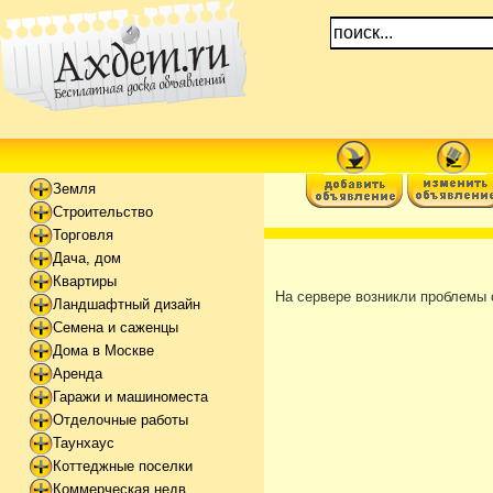
Земля
Строительство
Торговля
Дача, дом
Квартиры
На сервере возникли проблемы 
Ландшафтный дизайн
Семена и саженцы
Дома в Москве
Аренда
Гаражи и машиноместа
Отделочные работы
Таунхаус
Коттеджные поселки
Коммерческая недв