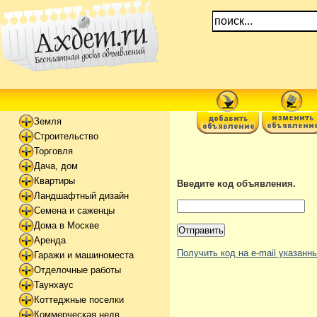
Земля
Строительство
Торговля
Дача, дом
Квартиры
Введите код объявления.
Ландшафтный дизайн
Семена и саженцы
Дома в Москве
Аренда
Получить код на e-mail указан
Гаражи и машиноместа
Отделочные работы
Таунхаус
Коттеджные поселки
Коммерческая недв