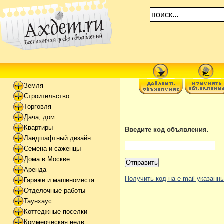
Земля
Строительство
Торговля
Дача, дом
Квартиры
Введите код объявления.
Ландшафтный дизайн
Семена и саженцы
Дома в Москве
Аренда
Получить код на e-mail указан
Гаражи и машиноместа
Отделочные работы
Таунхаус
Коттеджные поселки
Коммерческая недв