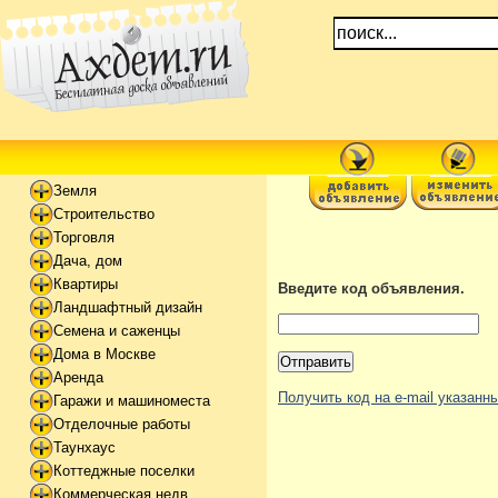
Земля
Строительство
Торговля
Дача, дом
Квартиры
Введите код объявления.
Ландшафтный дизайн
Семена и саженцы
Дома в Москве
Аренда
Получить код на e-mail указан
Гаражи и машиноместа
Отделочные работы
Таунхаус
Коттеджные поселки
Коммерческая недв