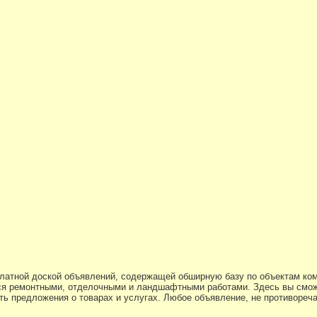
платной доской объявлений, содержащей обширную базу по объектам ко
я ремонтными, отделочными и ландшафтными работами. Здесь вы смож
ь предложения о товарах и услугах. Любое объявление, не противоре