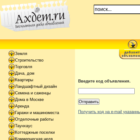
Земля
Строительство
Торговля
Дача, дом
Квартиры
Введите код объявления.
Ландшафтный дизайн
Семена и саженцы
Дома в Москве
Аренда
Получить код на e-mail указан
Гаражи и машиноместа
Отделочные работы
Таунхаус
Коттеджные поселки
Коммерческая недв