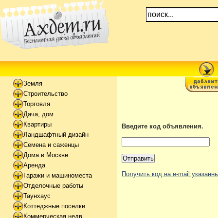
Земля
Строительство
Торговля
Дача, дом
Квартиры
Введите код объявления.
Ландшафтный дизайн
Семена и саженцы
Дома в Москве
Аренда
Получить код на e-mail указан
Гаражи и машиноместа
Отделочные работы
Таунхаус
Коттеджные поселки
Коммерческая недв