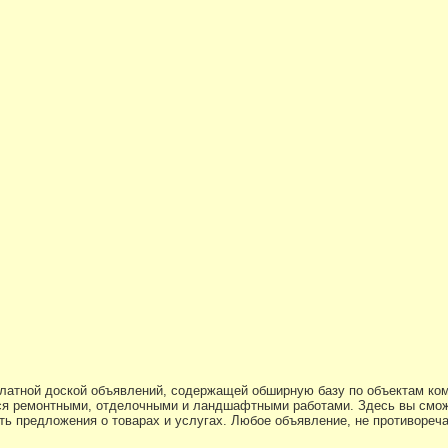
платной доской объявлений, содержащей обширную базу по объектам ко
я ремонтными, отделочными и ландшафтными работами. Здесь вы смож
ь предложения о товарах и услугах. Любое объявление, не противоре