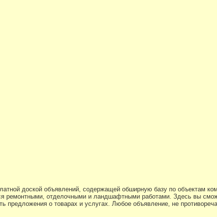
платной доской объявлений, содержащей обширную базу по объектам ко
я ремонтными, отделочными и ландшафтными работами. Здесь вы смож
ь предложения о товарах и услугах. Любое объявление, не противоре