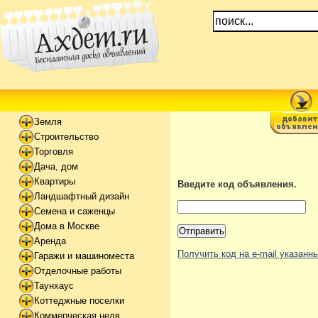
Земля
Строительство
Торговля
Дача, дом
Квартиры
Введите код объявления.
Ландшафтный дизайн
Семена и саженцы
Дома в Москве
Аренда
Получить код на e-mail указан
Гаражи и машиноместа
Отделочные работы
Таунхаус
Коттеджные поселки
Коммерческая недв