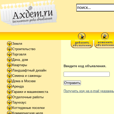
Земля
Строительство
Торговля
Дача, дом
Квартиры
Введите код объявления.
Ландшафтный дизайн
Семена и саженцы
Дома в Москве
Аренда
Получить код на e-mail указан
Гаражи и машиноместа
Отделочные работы
Таунхаус
Коттеджные поселки
Коммерческая недв