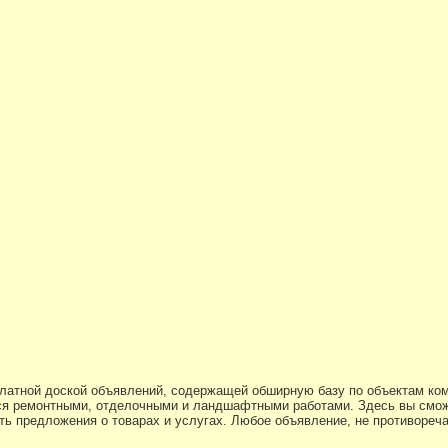
платной доской объявлений, содержащей обширную базу по объектам ко
я ремонтными, отделочными и ландшафтными работами. Здесь вы смож
ь предложения о товарах и услугах. Любое объявление, не противоре