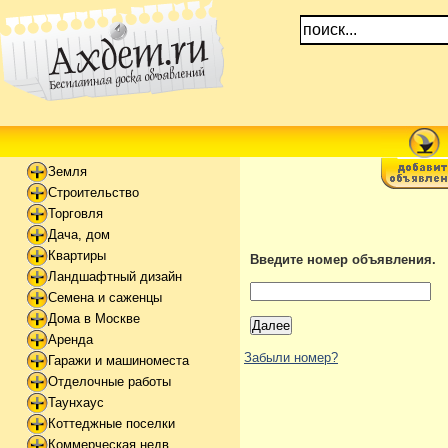
Земля
Строительство
Торговля
Дача, дом
Квартиры
Введите номер объявления.
Ландшафтный дизайн
Семена и саженцы
Дома в Москве
Аренда
Забыли номер?
Гаражи и машиноместа
Отделочные работы
Таунхаус
Коттеджные поселки
Коммерческая недв