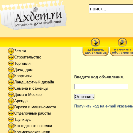
Земля
Строительство
Торговля
Дача, дом
Квартиры
Введите код объявления.
Ландшафтный дизайн
Семена и саженцы
Дома в Москве
Аренда
Получить код на e-mail указан
Гаражи и машиноместа
Отделочные работы
Таунхаус
Коттеджные поселки
Коммерческая недв