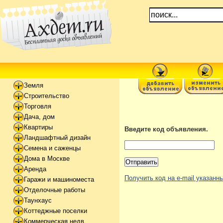
Земля
Строительство
Торговля
Дача, дом
Квартиры
Введите код объявления.
Ландшафтный дизайн
Семена и саженцы
Дома в Москве
Аренда
Получить код на e-mail указан
Гаражи и машиноместа
Отделочные работы
Таунхаус
Коттеджные поселки
Коммерческая недв