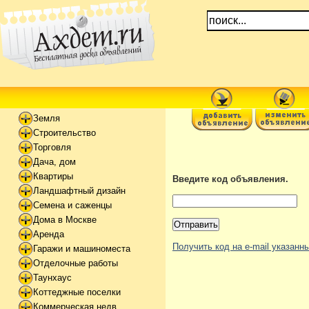
Земля
Строительство
Торговля
Дача, дом
Квартиры
Введите код объявления.
Ландшафтный дизайн
Семена и саженцы
Дома в Москве
Аренда
Получить код на e-mail указан
Гаражи и машиноместа
Отделочные работы
Таунхаус
Коттеджные поселки
Коммерческая недв