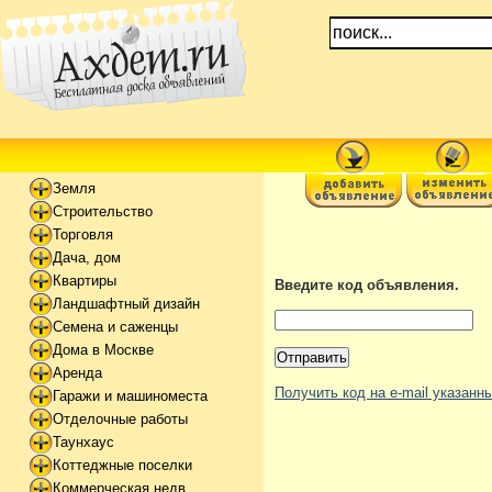
Земля
Строительство
Торговля
Дача, дом
Квартиры
Введите код объявления.
Ландшафтный дизайн
Семена и саженцы
Дома в Москве
Аренда
Получить код на e-mail указан
Гаражи и машиноместа
Отделочные работы
Таунхаус
Коттеджные поселки
Коммерческая недв