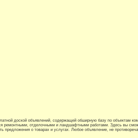
платной доской объявлений, содержащей обширную базу по объектам ко
я ремонтными, отделочными и ландшафтными работами. Здесь вы смож
ь предложения о товарах и услугах. Любое объявление, не противоре