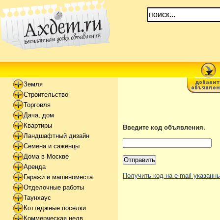
Земля
Строительство
Торговля
Дача, дом
Квартиры
Введите код объявления.
Ландшафтный дизайн
Семена и саженцы
Дома в Москве
Аренда
Получить код на e-mail указан
Гаражи и машиноместа
Отделочные работы
Таунхаус
Коттеджные поселки
Коммерческая недв