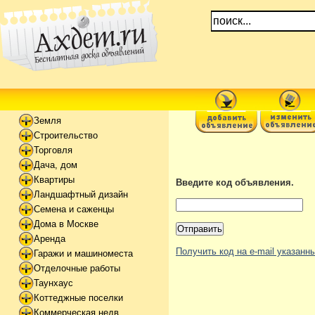
Земля
Строительство
Торговля
Дача, дом
Квартиры
Введите код объявления.
Ландшафтный дизайн
Семена и саженцы
Дома в Москве
Аренда
Получить код на e-mail указан
Гаражи и машиноместа
Отделочные работы
Таунхаус
Коттеджные поселки
Коммерческая недв