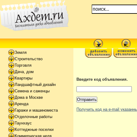
Земля
Строительство
Торговля
Дача, дом
Квартиры
Введите код объявления.
Ландшафтный дизайн
Семена и саженцы
Дома в Москве
Аренда
Получить код на e-mail указан
Гаражи и машиноместа
Отделочные работы
Таунхаус
Коттеджные поселки
Коммерческая недв