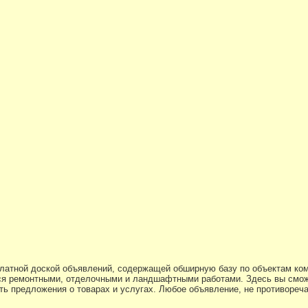
платной доской объявлений, содержащей обширную базу по объектам ко
я ремонтными, отделочными и ландшафтными работами. Здесь вы смож
ь предложения о товарах и услугах. Любое объявление, не противоре