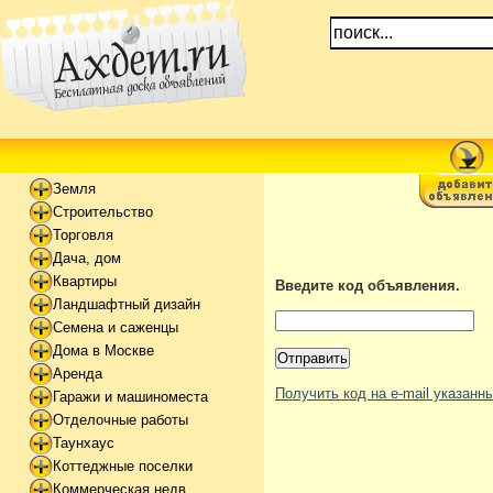
Земля
Строительство
Торговля
Дача, дом
Квартиры
Введите код объявления.
Ландшафтный дизайн
Семена и саженцы
Дома в Москве
Аренда
Получить код на e-mail указан
Гаражи и машиноместа
Отделочные работы
Таунхаус
Коттеджные поселки
Коммерческая недв