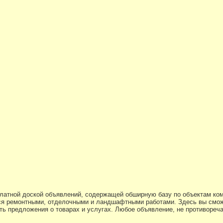
платной доской объявлений, содержащей обширную базу по объектам ко
я ремонтными, отделочными и ландшафтными работами. Здесь вы смож
ь предложения о товарах и услугах. Любое объявление, не противоре