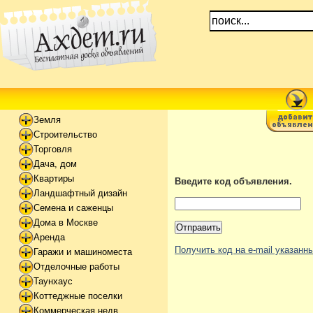
Земля
Строительство
Торговля
Дача, дом
Квартиры
Введите код объявления.
Ландшафтный дизайн
Семена и саженцы
Дома в Москве
Аренда
Получить код на e-mail указан
Гаражи и машиноместа
Отделочные работы
Таунхаус
Коттеджные поселки
Коммерческая недв